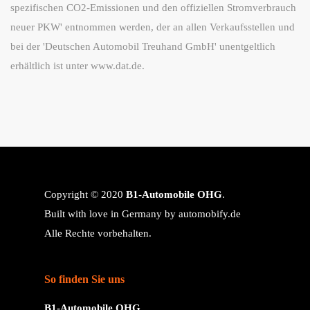
spezifischen CO2-Emissionen und den offiziellen Stromverbrauch
neuer PKW' entnommen werden, der an allen Verkaufsstellen und
bei der 'Deutschen Automobil Treuhand GmbH' unentgeltlich
erhältlich ist unter www.dat.de.
Copyright © 2020
B1-Automobile OHG
.
Built with love in Germany by
automobify.de
Alle Rechte vorbehalten.
So finden Sie uns
B1-Automobile OHG