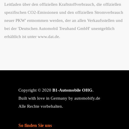
Leitfaden über den offiziellen Kraftstoffverbrauch, die offiziellen
spezifischen CO2-Emissionen und den offiziellen Stromverbrauch
neuer PKW' entnommen werden, der an allen Verkaufsstellen und
bei der 'Deutschen Automobil Treuhand GmbH' unentgeltlich
erhältlich ist unter www.dat.de.
Copyright © 2020
B1-Automobile OHG
.
Built with love in Germany by
automobify.de
Alle Rechte vorbehalten.
So finden Sie uns