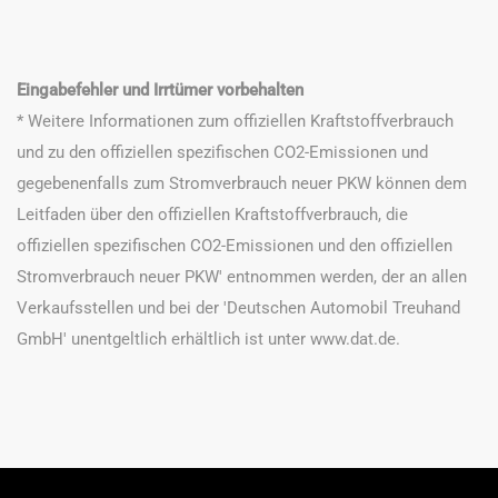
Eingabefehler und Irrtümer vorbehalten
* Weitere Informationen zum offiziellen Kraftstoffverbrauch
und zu den offiziellen spezifischen CO2-Emissionen und
gegebenenfalls zum Stromverbrauch neuer PKW können dem
Leitfaden über den offiziellen Kraftstoffverbrauch, die
offiziellen spezifischen CO2-Emissionen und den offiziellen
Stromverbrauch neuer PKW' entnommen werden, der an allen
Verkaufsstellen und bei der 'Deutschen Automobil Treuhand
GmbH' unentgeltlich erhältlich ist unter www.dat.de.