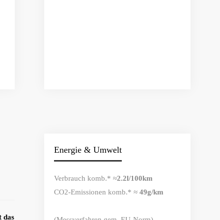
Energie & Umwelt
Verbrauch komb.* ≈
2.2l/100km
CO2-Emissionen komb.* ≈
49g/km
t das
(Messverfahren gem. EU-Norm)