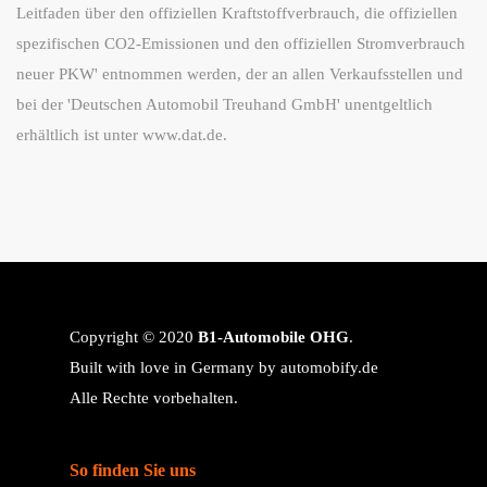
Leitfaden über den offiziellen Kraftstoffverbrauch, die offiziellen
spezifischen CO2-Emissionen und den offiziellen Stromverbrauch
neuer PKW' entnommen werden, der an allen Verkaufsstellen und
bei der 'Deutschen Automobil Treuhand GmbH' unentgeltlich
erhältlich ist unter www.dat.de.
Copyright © 2020
B1-Automobile OHG
.
Built with love in Germany by
automobify.de
Alle Rechte vorbehalten.
So finden Sie uns