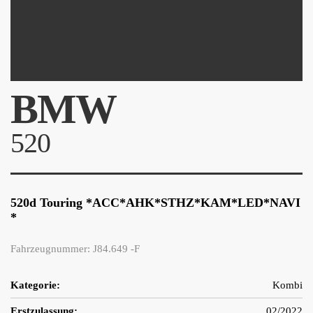
BMW
520
520d Touring *ACC*AHK*STHZ*KAM*LED*NAVI
*
Fahrzeugnummer: J84.649 -F
Kategorie:
Kombi
Erstzulassung:
02/2022