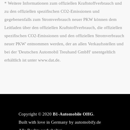
* Weitere Informationen zum offiziellen Kraftstoffverbrauch und
zu den offiziellen spezifischen CO2-Emissionen und
gegebenenfalls zum Stromverbrauch neuer PKW können dem
Leitfaden über den offiziellen Kraftstoffverbrauch, die offiziellen
spezifischen CO2-Emissionen und den offiziellen Stromverbrauch
neuer PKW' entnommen werden, der an allen Verkaufsstellen und
bei der 'Deutschen Automobil Treuhand GmbH' unentgeltlich
erhältlich ist unter www.dat.de.
Copyright © 2020
B1-Automobile OHG
.
Built with love in Germany by
automobify.de